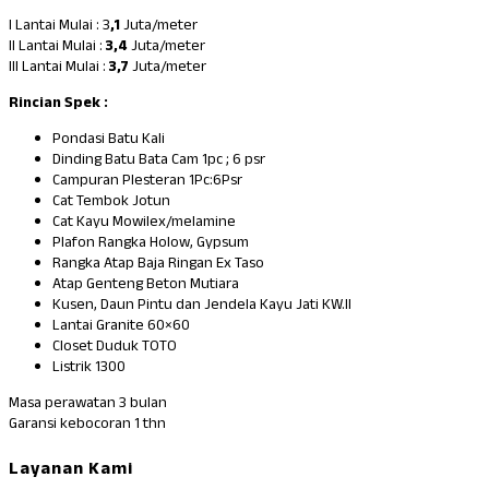
I Lantai Mulai : 3
,1
Juta/meter
II Lantai Mulai :
3,4
Juta/meter
III Lantai Mulai :
3,7
Juta/meter
Rincian Spek :
Pondasi Batu Kali
Dinding Batu Bata Cam 1pc ; 6 psr
Campuran Plesteran 1Pc:6Psr
Cat Tembok Jotun
Cat Kayu Mowilex/melamine
Plafon Rangka Holow, Gypsum
Rangka Atap Baja Ringan Ex Taso
Atap Genteng Beton Mutiara
Kusen, Daun Pintu dan Jendela Kayu Jati KW.II
Lantai Granite 60×60
Closet Duduk TOTO
Listrik 1300
Masa perawatan 3 bulan
Garansi kebocoran 1 thn
Layanan Kami