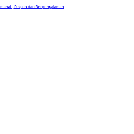
Amanah, Disiplin dan Berpengalaman
aerah Istimewa Yogyakarta 55782