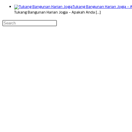
Tukang Bangunan Harian Jogja – 
Tukang Bangunan Harian Jogja – Apakah Anda
[…]
Kontak & Informasi
✅ Pemilik: Untung Ari Yuwono
✅ Tlpn/SMS : 0274-2813-717
✅ Whatsapp : 0858-4844-4419
✅ Email: untungariyuono@gmail.com
✅ Alamat :Parang, Dk.Nogosari II, Wukirsari, Kec. Imogiri, Bantul, D
Layanan Kami
✅ Jasa Bangun Rumah Baru/Renovasi
✅ Jasa Bangun Kos-Kosan
✅ Jasa Bangun Ruko
✅ Jasa Bangun Gudang
✅ Jasa Bangun Hotel
✅ Jasa Pengadaan Barang