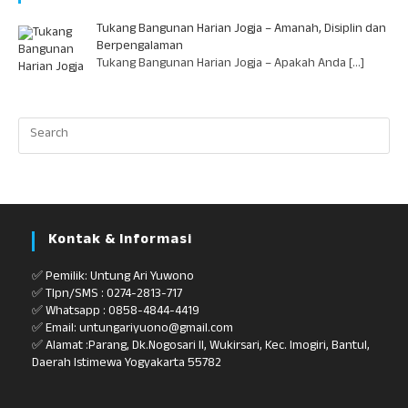
Tukang Bangunan Harian Jogja – Amanah, Disiplin dan
Berpengalaman
Tukang Bangunan Harian Jogja – Apakah Anda
[…]
Kontak & Informasi
✅ Pemilik: Untung Ari Yuwono
✅ Tlpn/SMS : 0274-2813-717
✅ Whatsapp : 0858-4844-4419
✅ Email: untungariyuono@gmail.com
✅ Alamat :Parang, Dk.Nogosari II, Wukirsari, Kec. Imogiri, Bantul,
Daerah Istimewa Yogyakarta 55782