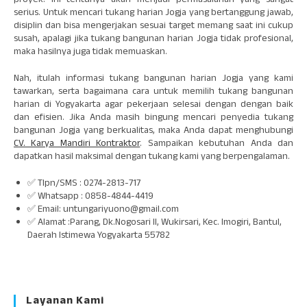
proyek. Ini tentunya akan menjadi permasalahan yang sangat
serius. Untuk mencari tukang harian Jogja yang bertanggung jawab,
disiplin dan bisa mengerjakan sesuai target memang saat ini cukup
susah, apalagi jika tukang bangunan harian Jogja tidak profesional,
maka hasilnya juga tidak memuaskan.
Nah, itulah informasi tukang bangunan harian Jogja yang kami
tawarkan, serta bagaimana cara untuk memilih tukang bangunan
harian di Yogyakarta agar pekerjaan selesai dengan dengan baik
dan efisien. Jika Anda masih bingung mencari penyedia tukang
bangunan Jogja yang berkualitas, maka Anda dapat menghubungi
CV. Karya Mandiri Kontraktor
. Sampaikan kebutuhan Anda dan
dapatkan hasil maksimal dengan tukang kami yang berpengalaman.
✅ Tlpn/SMS : 0274-2813-717
✅ Whatsapp : 0858-4844-4419
✅ Email: untungariyuono@gmail.com
✅ Alamat :Parang, Dk.Nogosari II, Wukirsari, Kec. Imogiri, Bantul,
Daerah Istimewa Yogyakarta 55782
Layanan Kami