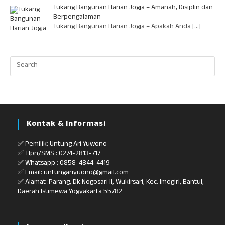
Tukang Bangunan Harian Jogja – Amanah, Disiplin dan
Berpengalaman
Tukang Bangunan Harian Jogja – Apakah Anda
[…]
Kontak & Informasi
✅ Pemilik: Untung Ari Yuwono
✅ Tlpn/SMS : 0274-2813-717
✅ Whatsapp : 0858-4844-4419
✅ Email: untungariyuono@gmail.com
✅ Alamat :Parang, Dk.Nogosari II, Wukirsari, Kec. Imogiri, Bantul,
Daerah Istimewa Yogyakarta 55782