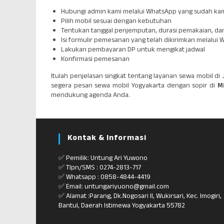
Hubungi admin kami melalui WhatsApp yang sudah kam
Pilih mobil sesuai dengan kebutuhan
Tentukan tanggal penjemputan, durasi pemakaian, dan 
Isi formulir pemesanan yang telah dikirimkan melalui
Lakukan pembayaran DP untuk mengikat jadwal
Konfirmasi pemesanan
Itulah penjelasan singkat tentang layanan sewa mobil di 
segera pesan sewa mobil Yogyakarta dengan sopir di
M
mendukung agenda Anda.
Kontak & Informasi
✅ Pemilik: Untung Ari Yuwono
✅ Tlpn/SMS : 0274-2813-717
✅ Whatsapp : 0858-4844-4419
✅ Email: untungariyuono@gmail.com
✅ Alamat :Parang, Dk.Nogosari II, Wukirsari, Kec. Imogiri,
Bantul, Daerah Istimewa Yogyakarta 55782