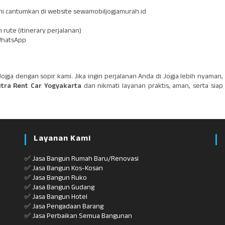
i cantumkan di website sewamobiljogjamurah.id
rute (itinerary perjalanan)
 WhatsApp
Jogja dengan sopir kami. Jika ingin perjalanan Anda di Jogja lebih nyaman,
itra Rent Car Yogyakarta
dan nikmati layanan praktis, aman, serta siap
Layanan Kami
✅ Jasa Bangun Rumah Baru/Renovasi
✅ Jasa Bangun Kos-Kosan
✅ Jasa Bangun Ruko
✅ Jasa Bangun Gudang
✅ Jasa Bangun Hotel
✅ Jasa Pengadaan Barang
✅ Jasa Perbaikan Semua Bangunan