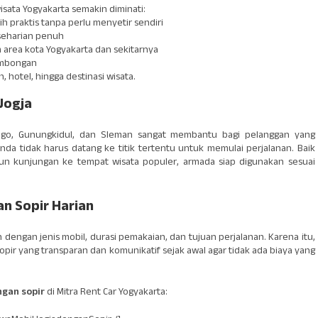
sata Yogyakarta semakin diminati:
 praktis tanpa perlu menyetir sendiri
 seharian penuh
m area kota Yogyakarta dan sekitarnya
ombongan
 hotel, hingga destinasi wisata.
Jogja
rogo, Gunungkidul, dan Sleman sangat membantu bagi pelanggan yang
da tidak harus datang ke titik tertentu untuk memulai perjalanan. Baik
upun kunjungan ke tempat wisata populer, armada siap digunakan sesuai
n Sopir Harian
 dengan jenis mobil, durasi pemakaian, dan tujuan perjalanan. Karena itu,
pir yang transparan dan komunikatif sejak awal agar tidak ada biaya yang
ngan sopir
di Mitra Rent Car Yogyakarta: