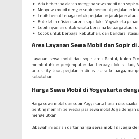
Ada beberapa alasan mengapa sewa mobil dan sopir wi
Menyewa mobil dengan sopir membuat perjalanan lebih
Lebih hemat tenaga untuk perjalanan jarak jauh atau
Rute lebih efisien karena sopir lokal Yogyakarta paha
Lebih nyaman untuk wisata bersama keluarga atau r
Cocok untuk berbagai kebutuhan, dari bandara, stasiun,
Area Layanan Sewa Mobil dan Sopir di 
Layanan sewa mobil dan sopir area Bantul, Kulon P
membutuhkan penjemputan dari berbagai lokasi. Jadi, An
untuk city tour, perjalanan dinas, acara keluarga, ma
kebutuhan.
Harga Sewa Mobil di Yogyakarta denga
Harga sewa mobil dan sopir Yogyakarta harian disesuaikan
penting memilih penyedia jasa sewa mobil Jogja dengan so
mengejutkan.
Dibawah ini adalah daftar
harga sewa mobil di Jogja de